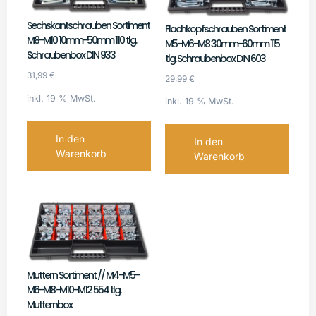
Sechskantschrauben Sortiment
Flachkopfschrauben Sortiment
M8-M10 10mm-50mm 110 tlg.
M5-M6-M8 30mm-60mm 115
Schraubenbox DIN 933
tlg. Schraubenbox DIN 603
31,99
€
29,99
€
inkl. 19 % MwSt.
inkl. 19 % MwSt.
In den
In den
Warenkorb
Warenkorb
Muttern Sortiment // M4-M5-
M6-M8-M10-M12 554 tlg.
Mutternbox