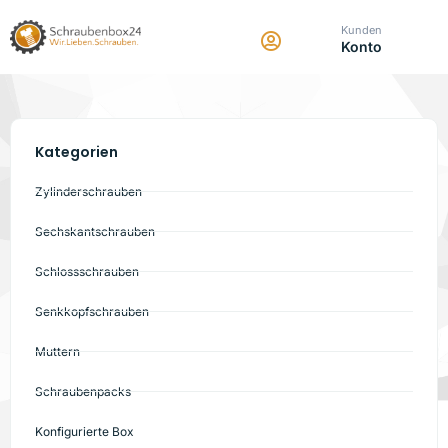
Kunden
Konto
Kategorien
Zylinderschrauben
Sechskantschrauben
Schlossschrauben
Senkkopfschrauben
Muttern
Schraubenpacks
Konfigurierte Box