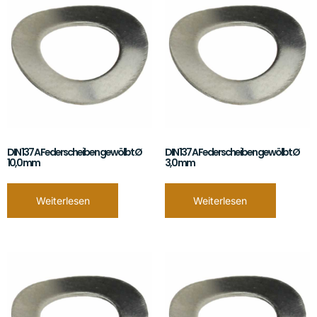
DIN 137 A Federscheiben gewölbt Ø
DIN 137 A Federscheiben gewölbt Ø
10,0 mm
3,0 mm
Weiterlesen
Weiterlesen