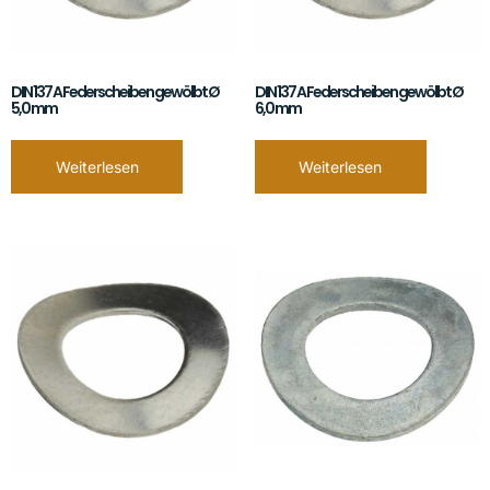
DIN 137 A Federscheiben gewölbt Ø
DIN 137 A Federscheiben gewölbt Ø
5,0 mm
6,0 mm
Weiterlesen
Weiterlesen