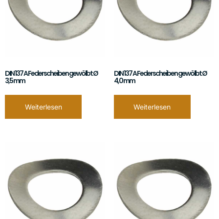
DIN 137 A Federscheiben gewölbt Ø
DIN 137 A Federscheiben gewölbt Ø
3,5 mm
4,0 mm
Weiterlesen
Weiterlesen