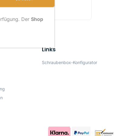
raubenbox M
20 Plätze
rfügung. Der
Shop
Links
Schraubenbox-Konfigurator
ung
en