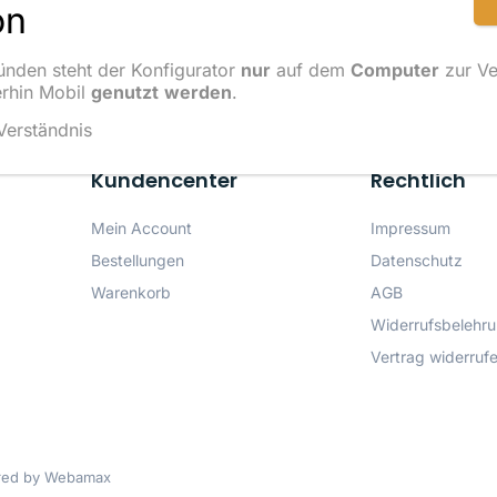
on
Sch
ünden steht der Konfigurator
nur
auf dem
Computer
zur Ve
rhin Mobil
genutzt
werden
.
 Verständnis
Kundencenter
Rechtlich
Mein Account
Impressum
Bestellungen
Datenschutz
Warenkorb
AGB
Widerrufsbelehr
Vertrag widerruf
ed by Webamax