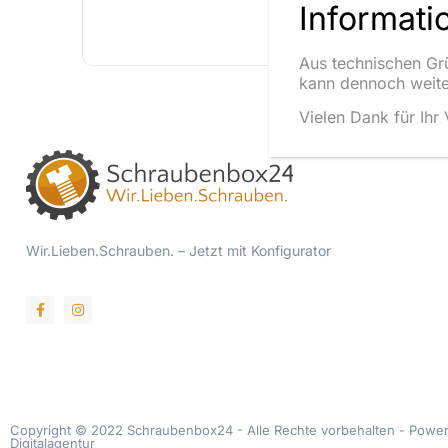
Informati
Schraubenbox S
10 Plätze
Aus technischen Gr
kann dennoch weite
Vielen Dank für Ihr
Wir.Lieben.Schrauben. – Jetzt mit Konfigurator
Der Konfigurator befindet sich gerade in der
Copyright © 2022 Schraubenbox24 - Alle Rechte vorbehalten -
Power
Digitalagentur